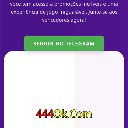
você tem acesso a promoções incríveis e uma
experiência de jogo inigualável. Junte-se aos
vencedores agora!
SEGUIR NO TELEGRAM