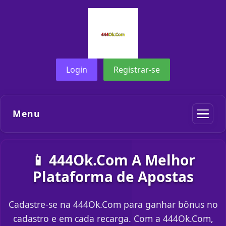
Login
Registrar-se
Menu
📱 444Ok.Com A Melhor
Plataforma de Apostas
Cadastre-se na 444Ok.Com para ganhar bônus no
cadastro e em cada recarga. Com a 444Ok.Com,