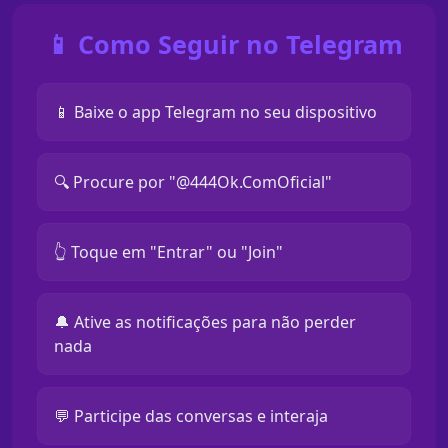
📱 Como Seguir no Telegram
📱 Baixe o app Telegram no seu dispositivo
🔍 Procure por "@444Ok.ComOficial"
👆 Toque em "Entrar" ou "Join"
🔔 Ative as notificações para não perder
nada
💬 Participe das conversas e interaja