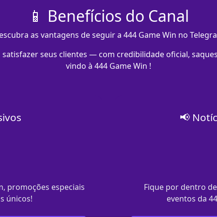
📱 Benefícios do Canal
escubra as vantagens de seguir a 444 Game Win no Telegr
atisfazer seus clientes — com credibilidade oficial, saque
vindo à 444 Game Win !
sivos
📢 Notí
m, promoções especiais
Fique por dentro d
s únicos!
eventos da 4