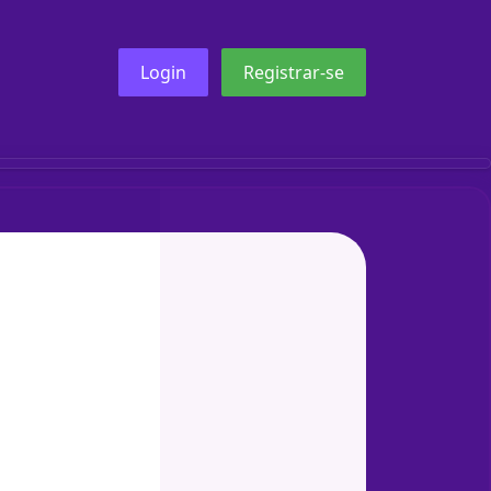
Login
Registrar-se