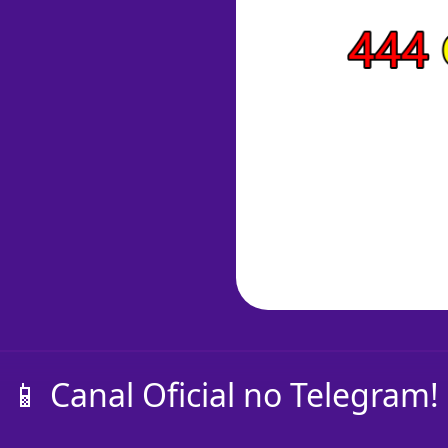
📱 Canal Oficial no Telegram!