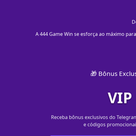
D
A 444 Game Win se esforça ao máximo para s
🎁 Bônus Exclu
VIP
Receba bônus exclusivos do Telegra
e códigos promocionai