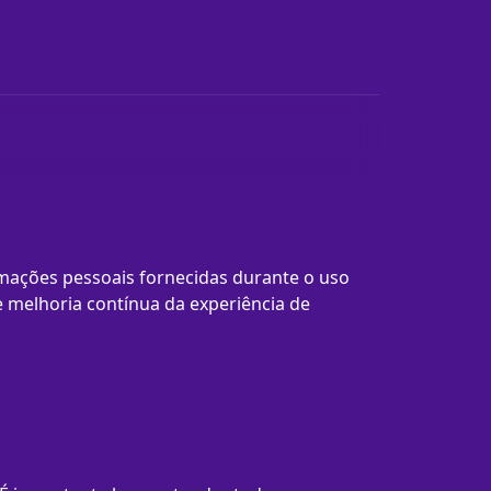
mações pessoais fornecidas durante o uso
e melhoria contínua da experiência de