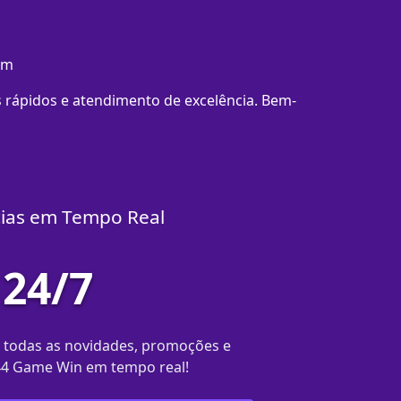
am
s rápidos e atendimento de excelência. Bem-
cias em Tempo Real
24/7
e todas as novidades, promoções e
44 Game Win em tempo real!