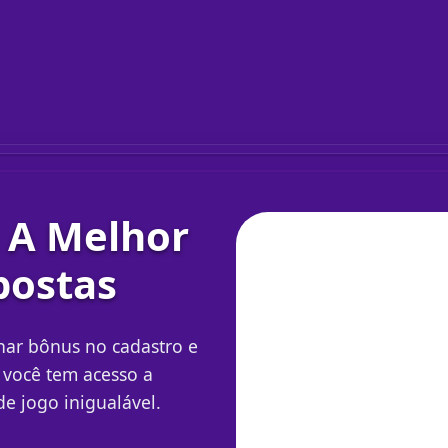
 A Melhor
postas
ar bônus no cadastro e
você tem acesso a
e jogo inigualável.