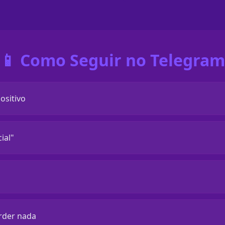
📱 Como Seguir no Telegram
ositivo
ial"
erder nada