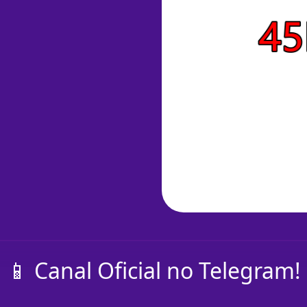
📱 Canal Oficial no Telegram!