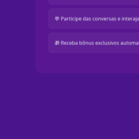
💬 Participe das conversas e interaj
🎁 Receba bônus exclusivos autom