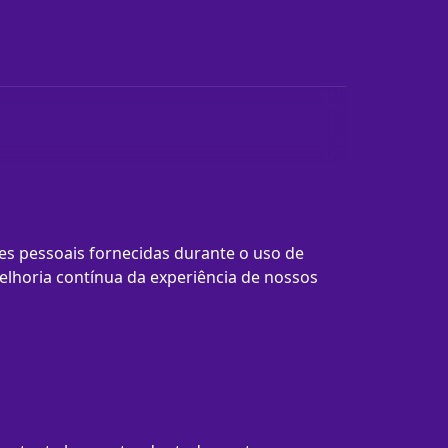
es pessoais fornecidas durante o uso de
elhoria contínua da experiência de nossos