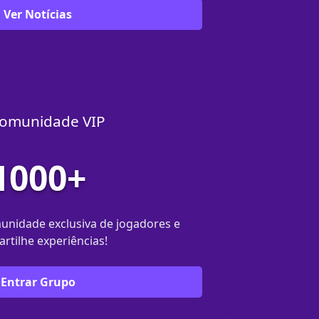
Ver Notícias
Comunidade VIP
1000+
unidade exclusiva de jogadores e
rtilhe experiências!
Entrar Grupo