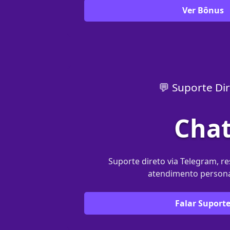
Ver Bônus
💬 Suporte Di
Cha
Suporte direto via Telegram, r
atendimento persona
Falar Suport