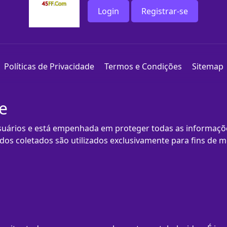
Login
Registrar-se
Políticas de Privacidade
Termos e Condições
Sitemap
de
usuários e está empenhada em proteger todas as informaçõ
os coletados são utilizados exclusivamente para fins de m