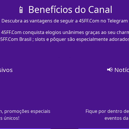
📱 Benefícios do Canal
Descubra as vantagens de seguir a 45FF.Com no Telegram
45FF.Com conquista elogios unânimes graças ao seu charm
5FF.Com Brasil ; slots e pôquer são especialmente adorado
sivos
📢 Notí
m, promoções especiais
Fique por dentro d
s únicos!
eventos da