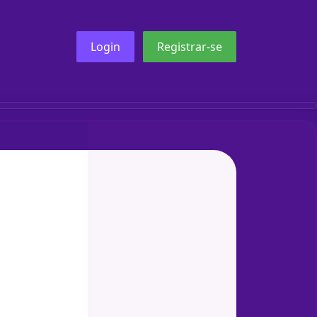
Login
Registrar-se