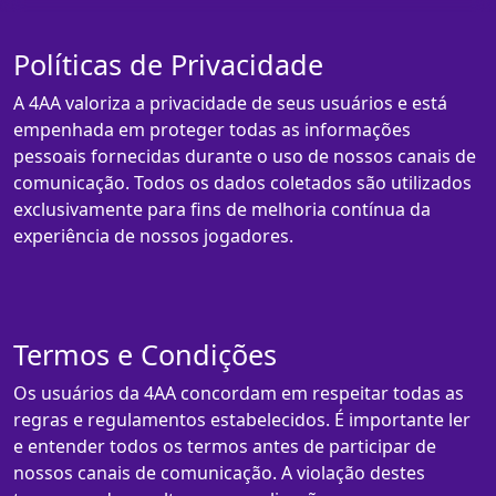
Políticas de Privacidade
A 4AA valoriza a privacidade de seus usuários e está
empenhada em proteger todas as informações
pessoais fornecidas durante o uso de nossos canais de
comunicação. Todos os dados coletados são utilizados
exclusivamente para fins de melhoria contínua da
experiência de nossos jogadores.
Termos e Condições
Os usuários da 4AA concordam em respeitar todas as
regras e regulamentos estabelecidos. É importante ler
e entender todos os termos antes de participar de
nossos canais de comunicação. A violação destes