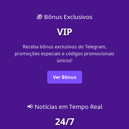
🎁 Bônus Exclusivos
VIP
Receba bônus exclusivos do Telegram,
promoções especiais e códigos promocionais
únicos!
Ver Bônus
📢 Notícias em Tempo Real
24/7