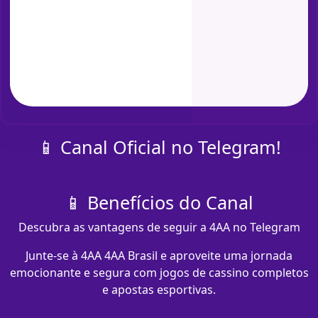
📱 Canal Oficial no Telegram!
📱 Benefícios do Canal
Descubra as vantagens de seguir a 4AA no Telegram
Junte-se à 4AA 4AA Brasil e aproveite uma jornada
emocionante e segura com jogos de cassino completos
e apostas esportivas.