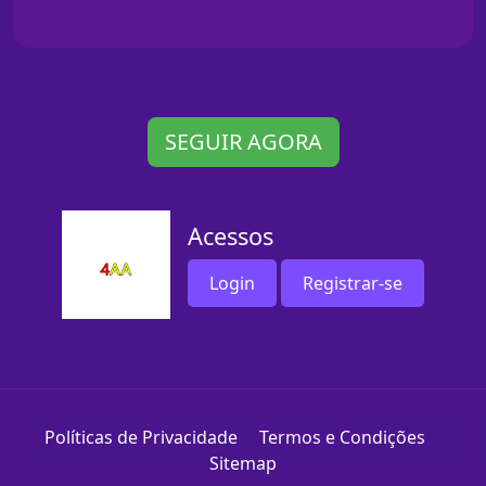
SEGUIR AGORA
Acessos
Login
Registrar-se
Políticas de Privacidade
Termos e Condições
Sitemap