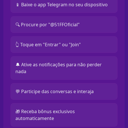
📱 Baixe o app Telegram no seu dispositivo
🔍 Procure por "@51FFOficial"
👆 Toque em "Entrar" ou "Join"
🔔 Ative as notificações para não perder
nada
💬 Participe das conversas e interaja
🎁 Receba bônus exclusivos
automaticamente