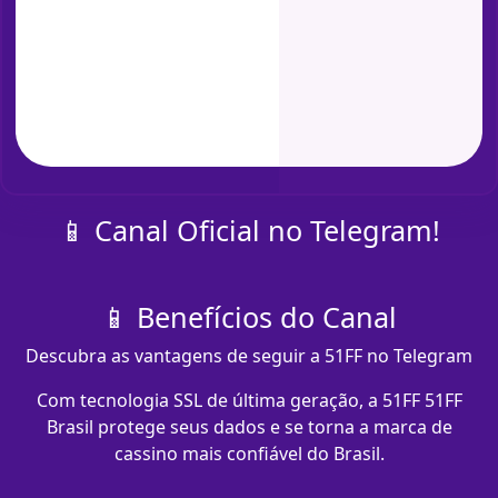
📱 Canal Oficial no Telegram!
📱 Benefícios do Canal
Descubra as vantagens de seguir a 51FF no Telegram
Com tecnologia SSL de última geração, a 51FF 51FF
Brasil protege seus dados e se torna a marca de
cassino mais confiável do Brasil.