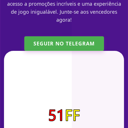
acesso a promoções incríveis e uma experiência
de jogo inigualável. Junte-se aos vencedores
agora!
SEGUIR NO TELEGRAM