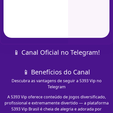
📱 Canal Oficial no Telegram!
📱 Benefícios do Canal
Descubra as vantagens de seguir a 5393 Vip no
Telegram
A 5393 Vip oferece conteúdo de jogos diversificado,
profissional e extremamente divertido — a plataforma
5393 Vip Brasil é cheia de alegria e adorada por