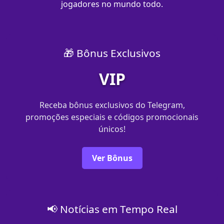
jogadores no mundo todo.
🎁 Bônus Exclusivos
VIP
Receba bônus exclusivos do Telegram,
promoções especiais e códigos promocionais
únicos!
Ver Bônus
📢 Notícias em Tempo Real