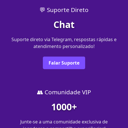
💬 Suporte Direto
Chat
Suporte direto via Telegram, respostas rápidas e
atendimento personalizado!
Falar Suporte
👥 Comunidade VIP
1000+
Junte-se a uma comunidade exclusiva de