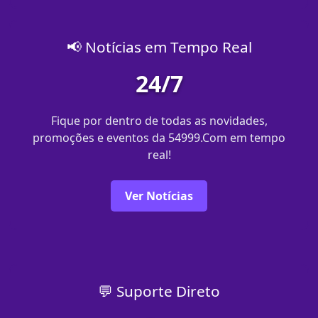
📢 Notícias em Tempo Real
24/7
Fique por dentro de todas as novidades,
promoções e eventos da 54999.Com em tempo
real!
Ver Notícias
💬 Suporte Direto