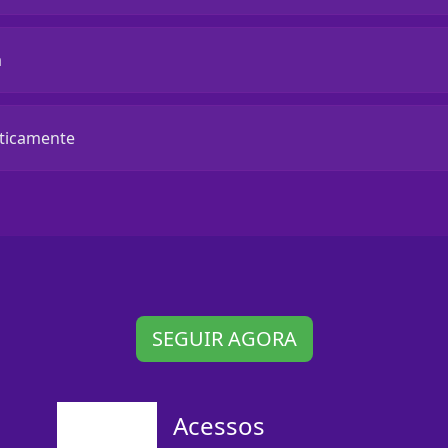
a
aticamente
SEGUIR AGORA
Acessos