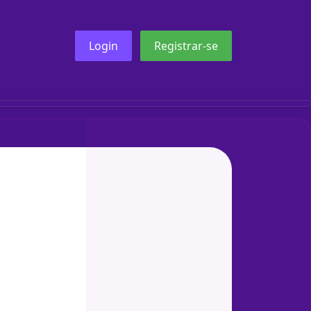
Login
Registrar-se