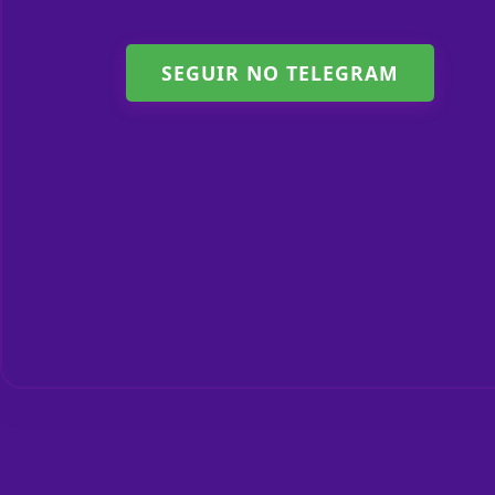
SEGUIR NO TELEGRAM