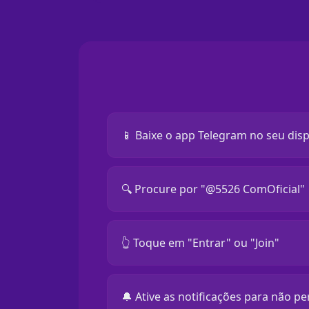
📱 Baixe o app Telegram no seu disp
🔍 Procure por "@5526 ComOficial"
👆 Toque em "Entrar" ou "Join"
🔔 Ative as notificações para não p