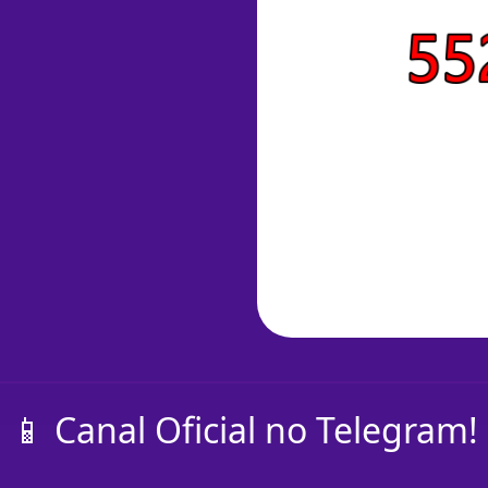
📱 Canal Oficial no Telegram!