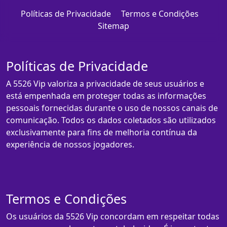
Políticas de Privacidade
Termos e Condições
Sitemap
Políticas de Privacidade
A 5526 Vip valoriza a privacidade de seus usuários e
está empenhada em proteger todas as informações
pessoais fornecidas durante o uso de nossos canais de
comunicação. Todos os dados coletados são utilizados
exclusivamente para fins de melhoria contínua da
experiência de nossos jogadores.
Termos e Condições
Os usuários da 5526 Vip concordam em respeitar todas