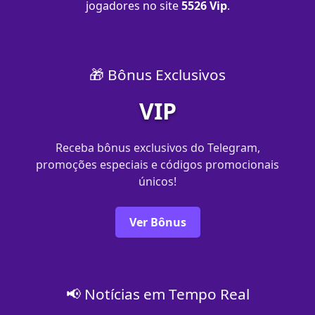
jogadores no site
5526 Vip
.
🎁 Bônus Exclusivos
VIP
Receba bônus exclusivos do Telegram,
promoções especiais e códigos promocionais
únicos!
Ver Bônus
📢 Notícias em Tempo Real