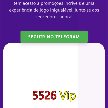
tem acesso a promoções incríveis e uma
experiência de jogo inigualável. Junte-se aos
vencedores agora!
SEGUIR NO TELEGRAM