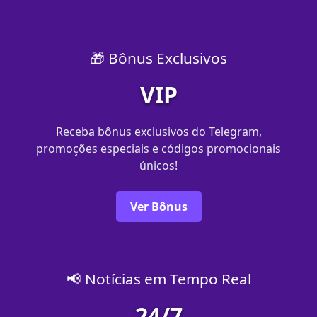
🎁 Bônus Exclusivos
VIP
Receba bônus exclusivos do Telegram,
promoções especiais e códigos promocionais
únicos!
Ver Bônus
📢 Notícias em Tempo Real
24/7