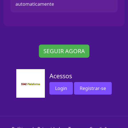
automaticamente
SEGUIR AGORA
Acessos
Login
Registrar-se