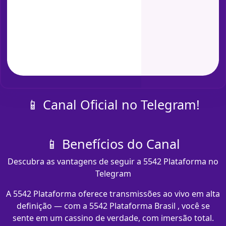
📱 Canal Oficial no Telegram!
📱 Benefícios do Canal
Descubra as vantagens de seguir a 5542 Plataforma no
Telegram
A 5542 Plataforma oferece transmissões ao vivo em alta
definição — com a 5542 Plataforma Brasil , você se
sente em um cassino de verdade, com imersão total.