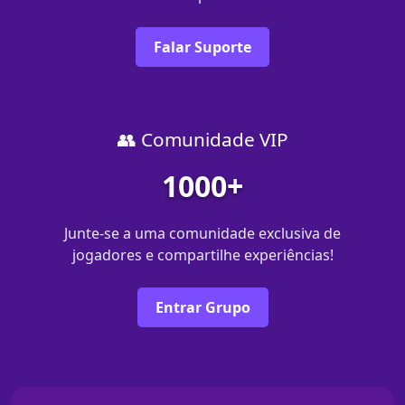
Falar Suporte
👥 Comunidade VIP
1000+
Junte-se a uma comunidade exclusiva de
jogadores e compartilhe experiências!
Entrar Grupo