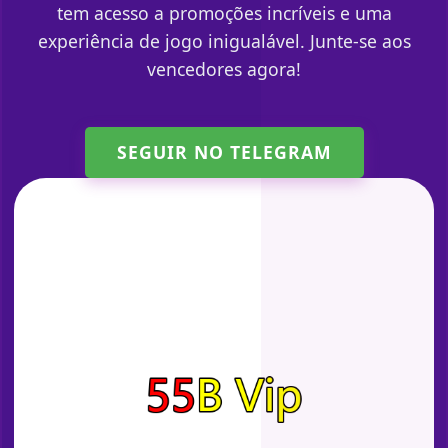
tem acesso a promoções incríveis e uma
experiência de jogo inigualável. Junte-se aos
vencedores agora!
SEGUIR NO TELEGRAM