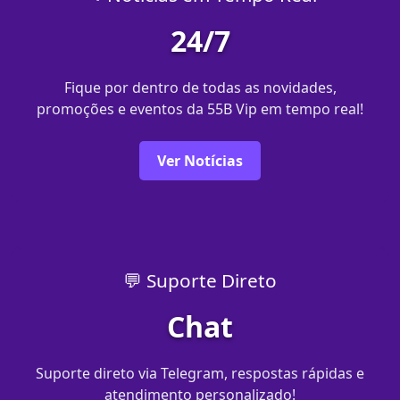
24/7
Fique por dentro de todas as novidades,
promoções e eventos da 55B Vip em tempo real!
Ver Notícias
💬 Suporte Direto
Chat
Suporte direto via Telegram, respostas rápidas e
atendimento personalizado!