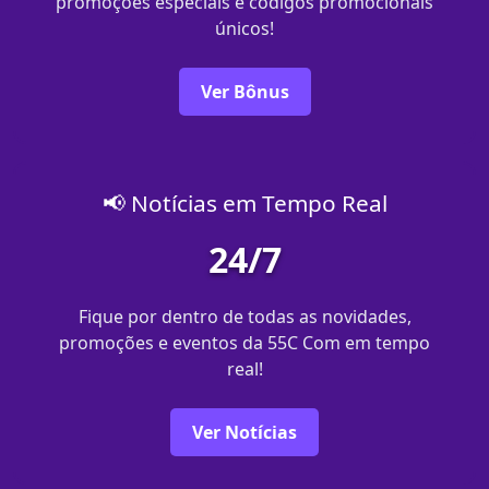
promoções especiais e códigos promocionais
únicos!
Ver Bônus
📢 Notícias em Tempo Real
24/7
Fique por dentro de todas as novidades,
promoções e eventos da 55C Com em tempo
real!
Ver Notícias