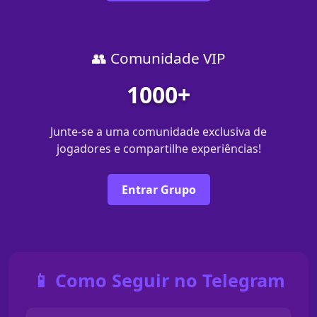
👥 Comunidade VIP
1000+
Junte-se a uma comunidade exclusiva de
jogadores e compartilhe experiências!
Entrar Grupo
📱 Como Seguir no Telegram