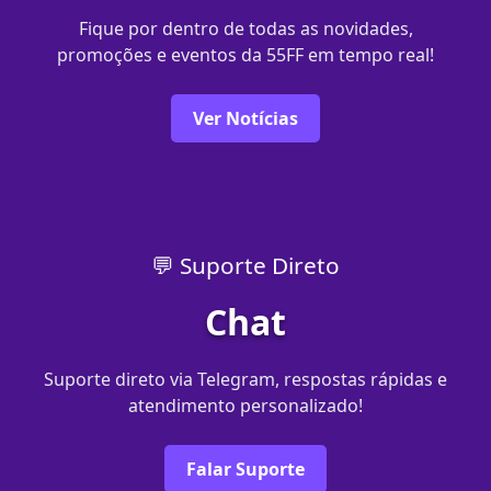
Fique por dentro de todas as novidades,
promoções e eventos da 55FF em tempo real!
Ver Notícias
💬 Suporte Direto
Chat
Suporte direto via Telegram, respostas rápidas e
atendimento personalizado!
Falar Suporte