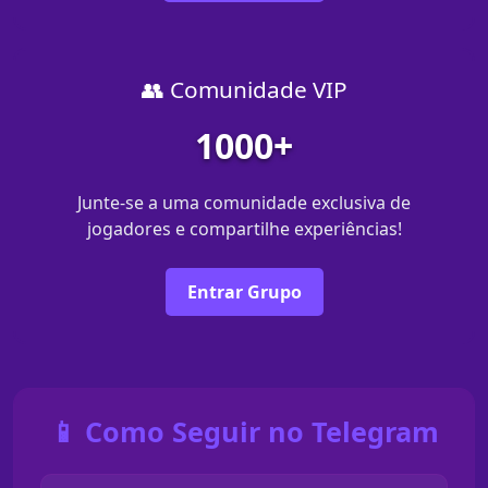
👥 Comunidade VIP
1000+
Junte-se a uma comunidade exclusiva de
jogadores e compartilhe experiências!
Entrar Grupo
📱 Como Seguir no Telegram