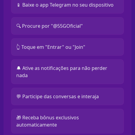
📱 Baixe o app Telegram no seu dispositivo
🔍 Procure por "@55GOficial"
👆 Toque em "Entrar" ou "Join"
🔔 Ative as notificações para não perder
nada
💬 Participe das conversas e interaja
🎁 Receba bônus exclusivos
automaticamente