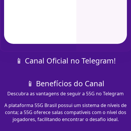
📱 Canal Oficial no Telegram!
📱 Benefícios do Canal
Descubra as vantagens de seguir a 55G no Telegram
A plataforma 55G Brasil possui um sistema de níveis de
conta; a 55G oferece salas compatíveis com o nível dos
jogadores, facilitando encontrar o desafio ideal.