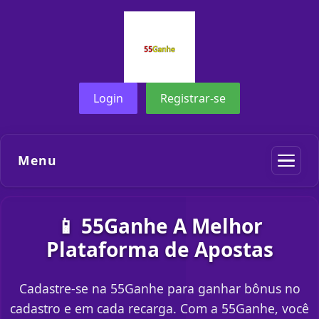
Login
Registrar-se
Menu
📱 55Ganhe A Melhor
Plataforma de Apostas
Cadastre-se na 55Ganhe para ganhar bônus no
cadastro e em cada recarga. Com a 55Ganhe, você