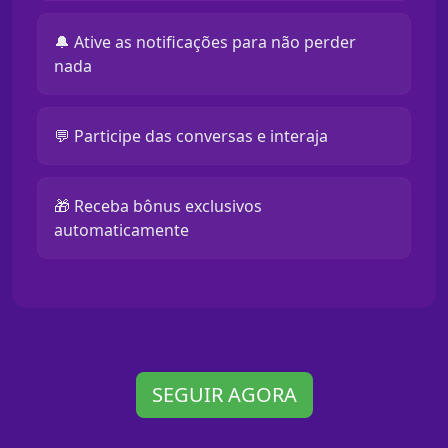
🔔 Ative as notificações para não perder
nada
💬 Participe das conversas e interaja
🎁 Receba bônus exclusivos
automaticamente
SEGUIR AGORA