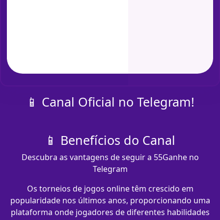
📱 Canal Oficial no Telegram!
📱 Benefícios do Canal
Descubra as vantagens de seguir a 55Ganhe no
Telegram
Os torneios de jogos online têm crescido em
popularidade nos últimos anos, proporcionando uma
plataforma onde jogadores de diferentes habilidades