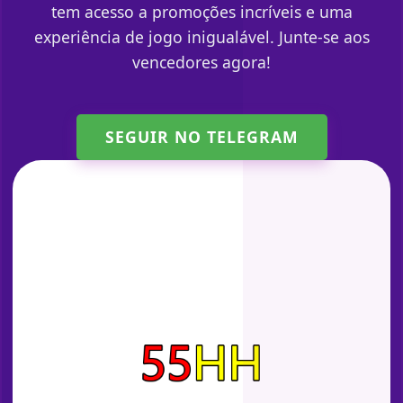
tem acesso a promoções incríveis e uma
experiência de jogo inigualável. Junte-se aos
vencedores agora!
SEGUIR NO TELEGRAM