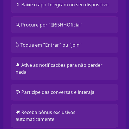
📱 Baixe o app Telegram no seu dispositivo
🔍 Procure por "@55HHOficial"
👆 Toque em "Entrar" ou "Join"
🔔 Ative as notificações para não perder
nada
💬 Participe das conversas e interaja
🎁 Receba bônus exclusivos
automaticamente