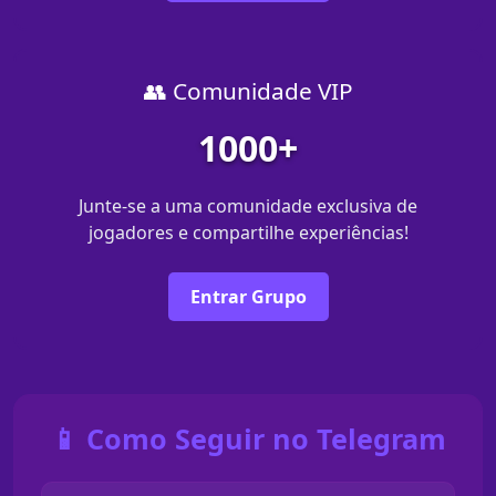
👥 Comunidade VIP
1000+
Junte-se a uma comunidade exclusiva de
jogadores e compartilhe experiências!
Entrar Grupo
📱 Como Seguir no Telegram