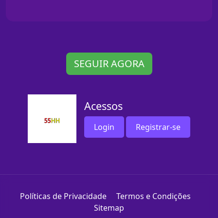
SEGUIR AGORA
Acessos
Login
Registrar-se
Políticas de Privacidade
Termos e Condições
Sitemap