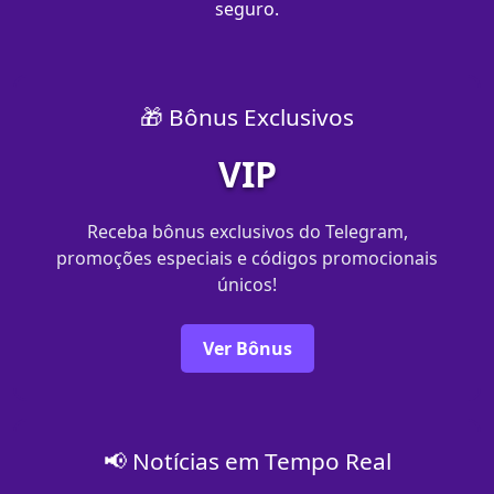
seguro.
🎁 Bônus Exclusivos
VIP
Receba bônus exclusivos do Telegram,
promoções especiais e códigos promocionais
únicos!
Ver Bônus
📢 Notícias em Tempo Real