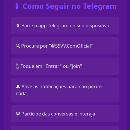
📱 Como Seguir no Telegram
📱 Baixe o app Telegram no seu dispositivo
🔍 Procure por "@55VV.ComOficial"
👆 Toque em "Entrar" ou "Join"
🔔 Ative as notificações para não perder
nada
💬 Participe das conversas e interaja