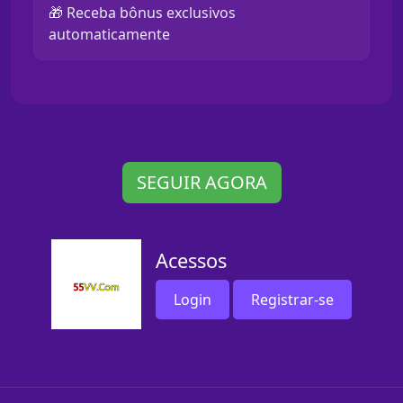
🎁 Receba bônus exclusivos
automaticamente
SEGUIR AGORA
Acessos
Login
Registrar-se