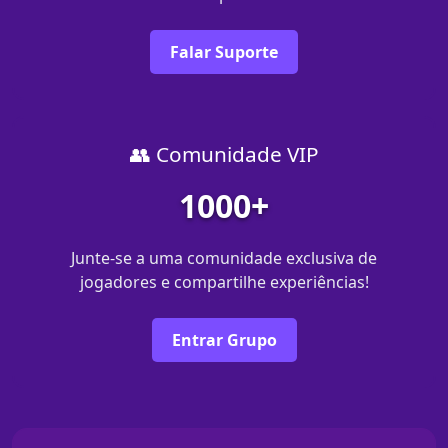
Falar Suporte
👥 Comunidade VIP
1000+
Junte-se a uma comunidade exclusiva de
jogadores e compartilhe experiências!
Entrar Grupo