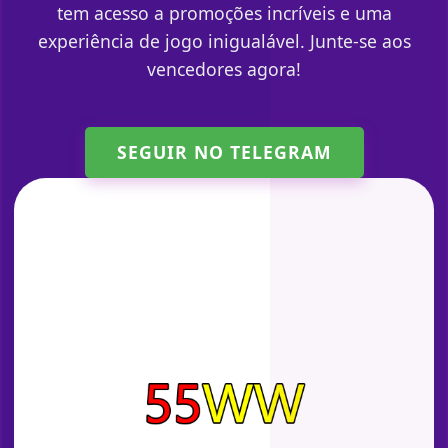
tem acesso a promoções incríveis e uma
experiência de jogo inigualável. Junte-se aos
vencedores agora!
SEGUIR NO TELEGRAM