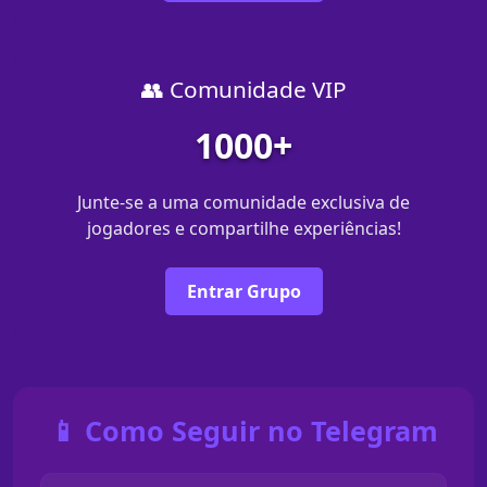
👥 Comunidade VIP
1000+
Junte-se a uma comunidade exclusiva de
jogadores e compartilhe experiências!
Entrar Grupo
📱 Como Seguir no Telegram