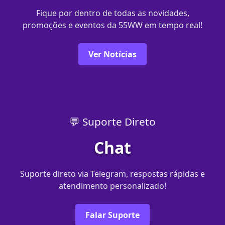
Fique por dentro de todas as novidades,
promoções e eventos da 55WW em tempo real!
Ver Notícias
💬 Suporte Direto
Chat
Suporte direto via Telegram, respostas rápidas e
atendimento personalizado!
Falar Suporte