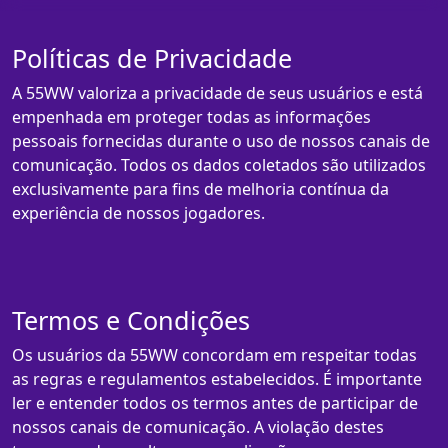
Políticas de Privacidade
A 55WW valoriza a privacidade de seus usuários e está
empenhada em proteger todas as informações
pessoais fornecidas durante o uso de nossos canais de
comunicação. Todos os dados coletados são utilizados
exclusivamente para fins de melhoria contínua da
experiência de nossos jogadores.
Termos e Condições
Os usuários da 55WW concordam em respeitar todas
as regras e regulamentos estabelecidos. É importante
ler e entender todos os termos antes de participar de
nossos canais de comunicação. A violação destes