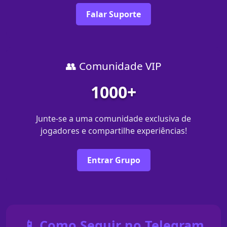
Falar Suporte
👥 Comunidade VIP
1000+
Junte-se a uma comunidade exclusiva de
jogadores e compartilhe experiências!
Entrar Grupo
📱 Como Seguir no Telegram