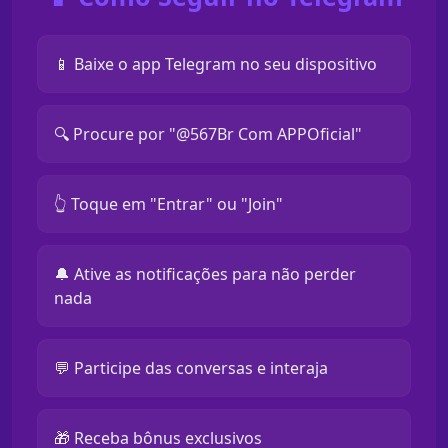
📱 Baixe o app Telegram no seu dispositivo
🔍 Procure por "@567Br Com APPOficial"
👆 Toque em "Entrar" ou "Join"
🔔 Ative as notificações para não perder
nada
💬 Participe das conversas e interaja
🎁 Receba bônus exclusivos