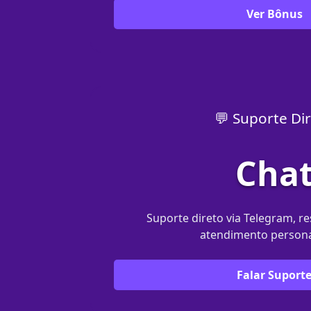
Ver Bônus
💬 Suporte Di
Cha
Suporte direto via Telegram, r
atendimento persona
Falar Suport