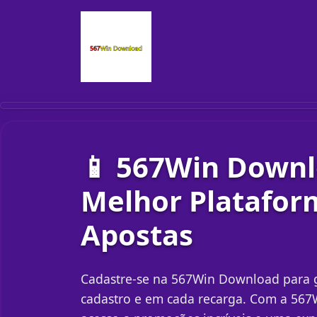
📱 567Win Downl
Melhor Platafor
Apostas
Cadastre-se na 567Win Download para 
cadastro e em cada recarga. Com a 56