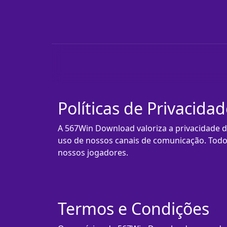
Políticas de Privacida
A 567Win Download valoriza a privacidade 
uso de nossos canais de comunicação. Todos
nossos jogadores.
Termos e Condições