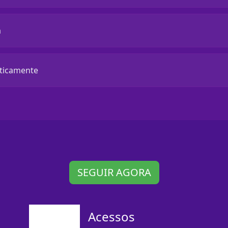
a
aticamente
SEGUIR AGORA
Acessos