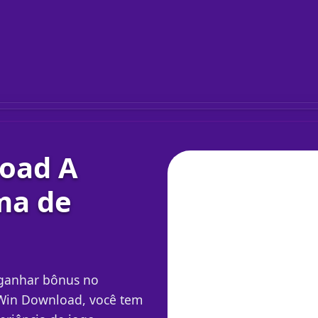
oad A
ma de
ganhar bônus no
7Win Download, você tem