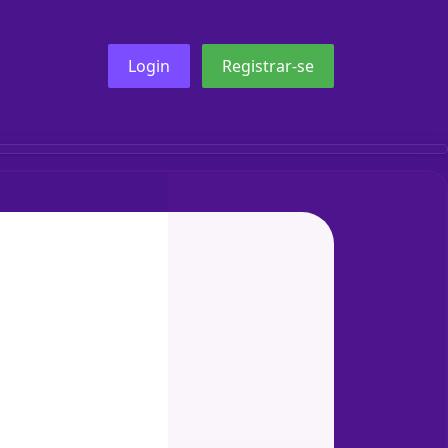
Login
Registrar-se