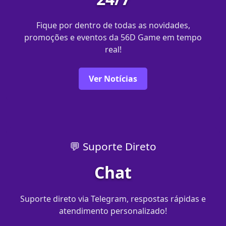
Fique por dentro de todas as novidades,
promoções e eventos da 56D Game em tempo
real!
Ver Notícias
💬 Suporte Direto
Chat
Suporte direto via Telegram, respostas rápidas e
atendimento personalizado!