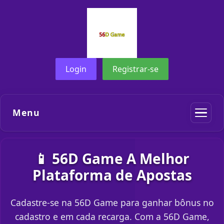
Login
Registrar-se
Menu
📱 56D Game A Melhor
Plataforma de Apostas
Cadastre-se na 56D Game para ganhar bônus no
cadastro e em cada recarga. Com a 56D Game,