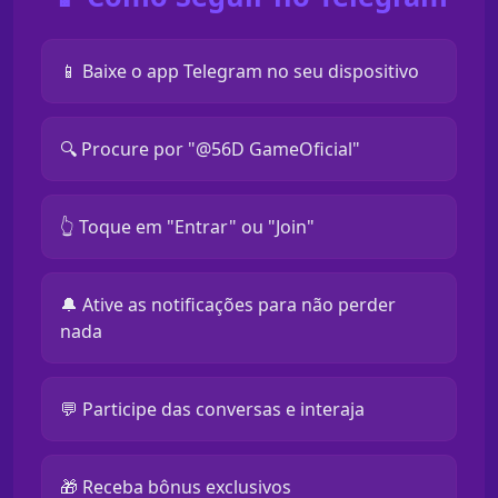
📱 Baixe o app Telegram no seu dispositivo
🔍 Procure por "@56D GameOficial"
👆 Toque em "Entrar" ou "Join"
🔔 Ative as notificações para não perder
nada
💬 Participe das conversas e interaja
🎁 Receba bônus exclusivos