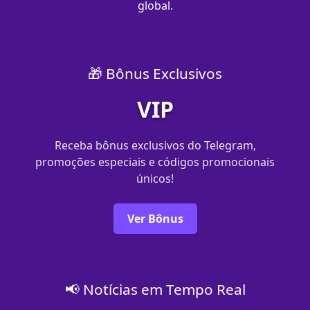
global.
🎁 Bônus Exclusivos
VIP
Receba bônus exclusivos do Telegram,
promoções especiais e códigos promocionais
únicos!
Ver Bônus
📢 Notícias em Tempo Real