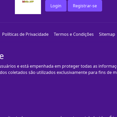
Login
Registrar-se
Políticas de Privacidade
Termos e Condições
Sitemap
de
 usuários e está empenhada em proteger todas as informaç
os coletados são utilizados exclusivamente para fins de m