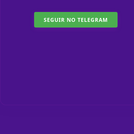
SEGUIR NO TELEGRAM