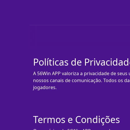
Políticas de Privacida
A 56Win APP valoriza a privacidade de seus
nossos canais de comunicação. Todos os dad
jogadores.
Termos e Condições