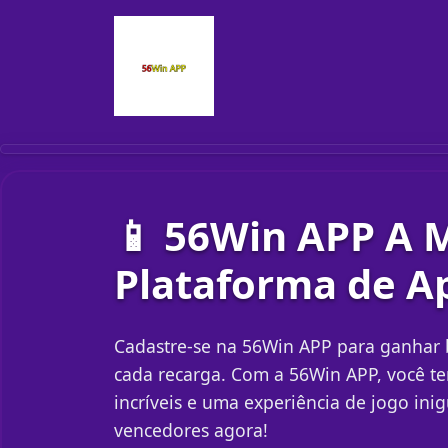
📱 56Win APP A 
Plataforma de A
Cadastre-se na 56Win APP para ganhar 
cada recarga. Com a 56Win APP, você t
incríveis e uma experiência de jogo inig
vencedores agora!