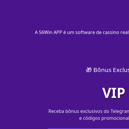
A 56Win APP é um software de cassino real,
🎁 Bônus Exclu
VIP
Receba bônus exclusivos do Telegra
e códigos promocionai