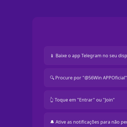
📱 Baixe o app Telegram no seu disp
🔍 Procure por "@56Win APPOficial"
👆 Toque em "Entrar" ou "Join"
🔔 Ative as notificações para não p