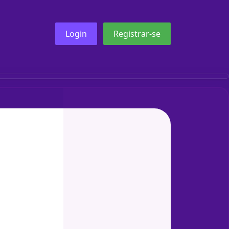
Login
Registrar-se