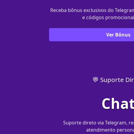
Receba bônus exclusivos do Telegra
e códigos promocionai
Ver Bônus
💬 Suporte Di
Cha
Suporte direto via Telegram, r
atendimento persona