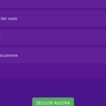
erder nada
a
aticamente
SEGUIR AGORA