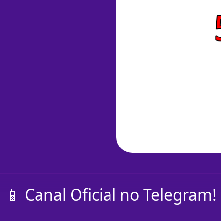
📱 Canal Oficial no Telegram!