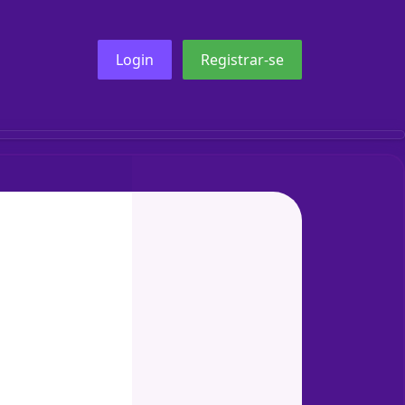
Login
Registrar-se