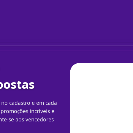
postas
 no cadastro e em cada
 promoções incríveis e
unte-se aos vencedores