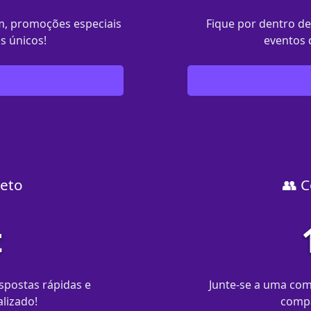
m, promoções especiais
Fique por dentro d
s únicos!
eventos 
reto
👥 
t
espostas rápidas e
Junte-se a uma com
lizado!
compa