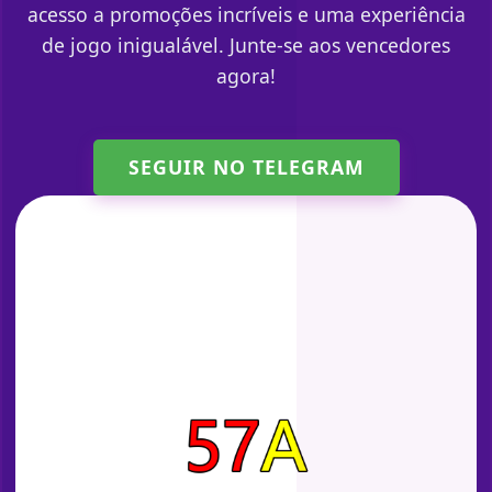
acesso a promoções incríveis e uma experiência
de jogo inigualável. Junte-se aos vencedores
agora!
SEGUIR NO TELEGRAM