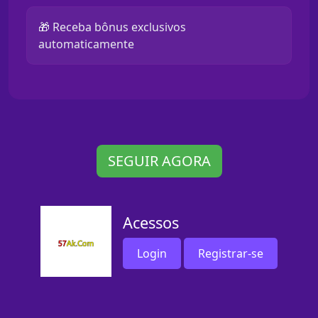
🎁 Receba bônus exclusivos
automaticamente
SEGUIR AGORA
Acessos
Login
Registrar-se