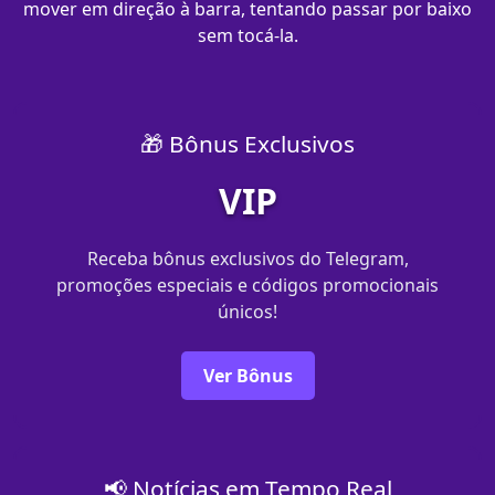
mover em direção à barra, tentando passar por baixo
sem tocá-la.
🎁 Bônus Exclusivos
VIP
Receba bônus exclusivos do Telegram,
promoções especiais e códigos promocionais
únicos!
Ver Bônus
📢 Notícias em Tempo Real