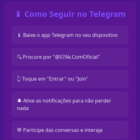
📱 Como Seguir no Telegram
📱 Baixe o app Telegram no seu dispositivo
🔍 Procure por "@57Ak.ComOficial"
👆 Toque em "Entrar" ou "Join"
🔔 Ative as notificações para não perder
nada
💬 Participe das conversas e interaja