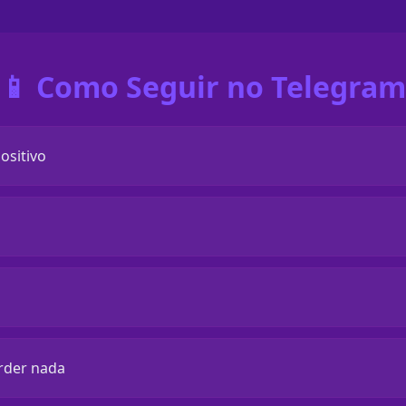
📱 Como Seguir no Telegram
ositivo
erder nada