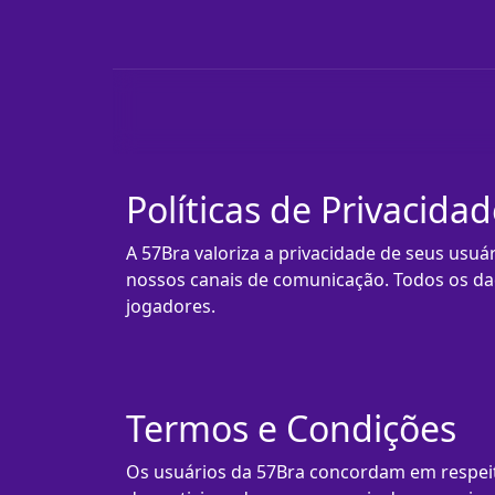
Políticas de Privacida
A 57Bra valoriza a privacidade de seus usu
nossos canais de comunicação. Todos os dad
jogadores.
Termos e Condições
Os usuários da 57Bra concordam em respeita