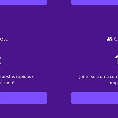
reto
👥 
t
espostas rápidas e
Junte-se a uma com
lizado!
compa
e