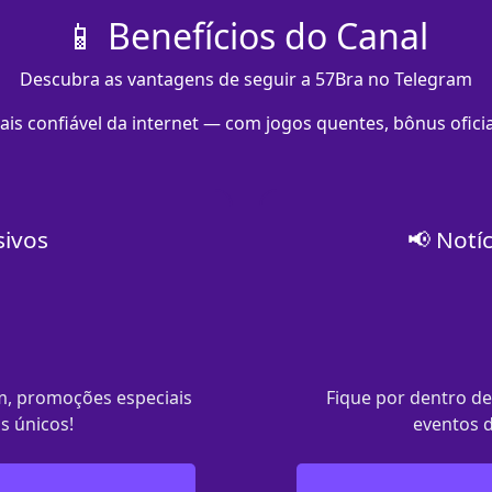
📱 Benefícios do Canal
Descubra as vantagens de seguir a 57Bra no Telegram
ais confiável da internet — com jogos quentes, bônus oficia
sivos
📢 Notí
m, promoções especiais
Fique por dentro d
s únicos!
eventos 