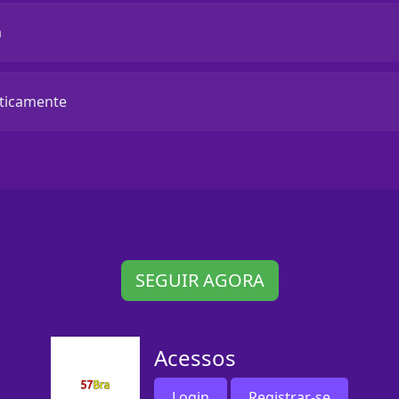
a
aticamente
SEGUIR AGORA
Acessos
Login
Registrar-se