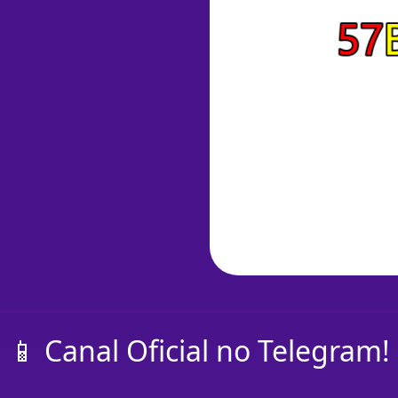
📱 Canal Oficial no Telegram!