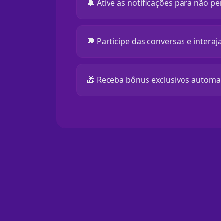
🔔 Ative as notificações para não p
💬 Participe das conversas e interaj
🎁 Receba bônus exclusivos autom