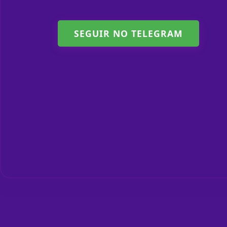
SEGUIR NO TELEGRAM