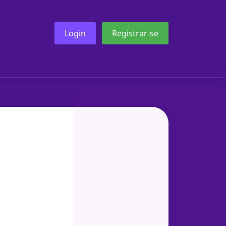
Login
Registrar-se