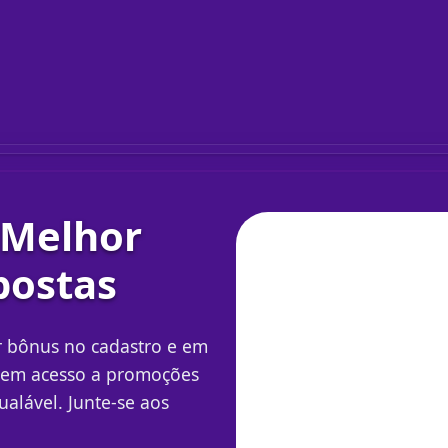
 Melhor
postas
r bônus no cadastro e em
 tem acesso a promoções
ualável. Junte-se aos