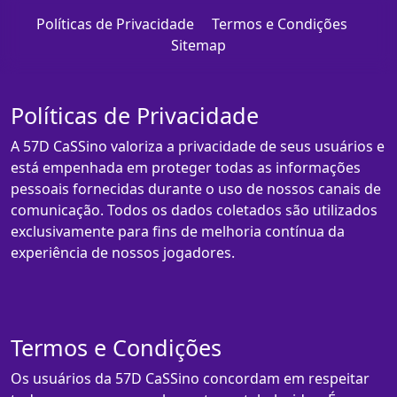
Políticas de Privacidade
Termos e Condições
Sitemap
Políticas de Privacidade
A 57D CaSSino valoriza a privacidade de seus usuários e
está empenhada em proteger todas as informações
pessoais fornecidas durante o uso de nossos canais de
comunicação. Todos os dados coletados são utilizados
exclusivamente para fins de melhoria contínua da
experiência de nossos jogadores.
Termos e Condições
Os usuários da 57D CaSSino concordam em respeitar