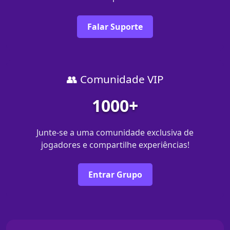
Falar Suporte
👥 Comunidade VIP
1000+
Junte-se a uma comunidade exclusiva de
jogadores e compartilhe experiências!
Entrar Grupo