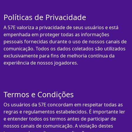
Políticas de Privacidade
A 57E valoriza a privacidade de seus usuários e está
empenhada em proteger todas as informações
pessoais fornecidas durante o uso de nossos canais de
comunicação. Todos os dados coletados são utilizados
exclusivamente para fins de melhoria contínua da
experiência de nossos jogadores.
Termos e Condições
Os usuários da 57E concordam em respeitar todas as
regras e regulamentos estabelecidos. É importante ler
e entender todos os termos antes de participar de
nossos canais de comunicação. A violação destes