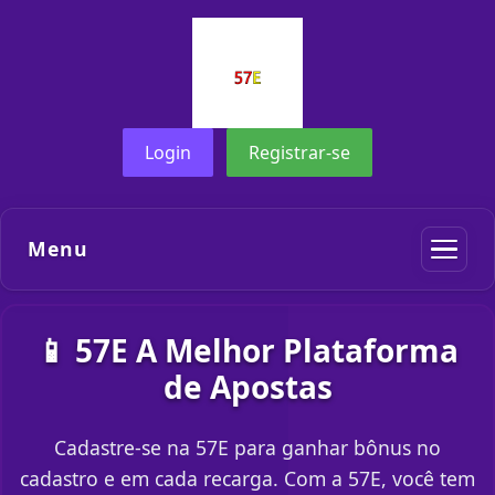
Login
Registrar-se
Menu
📱 57E A Melhor Plataforma
de Apostas
Cadastre-se na 57E para ganhar bônus no
cadastro e em cada recarga. Com a 57E, você tem