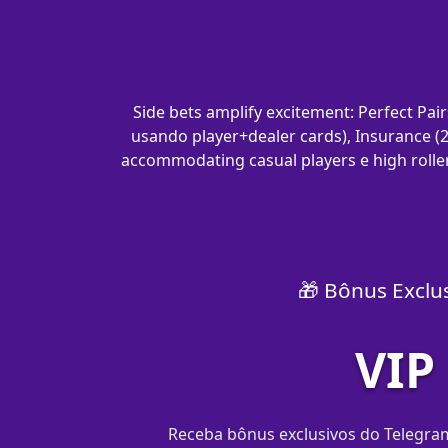
Side bets amplify excitement: Perfect Pai
usando player+dealer cards), Insurance (
accommodating casual players e high rollers
🎁 Bônus Exclu
VIP
Receba bônus exclusivos do Telegra