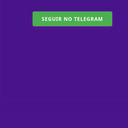
SEGUIR NO TELEGRAM