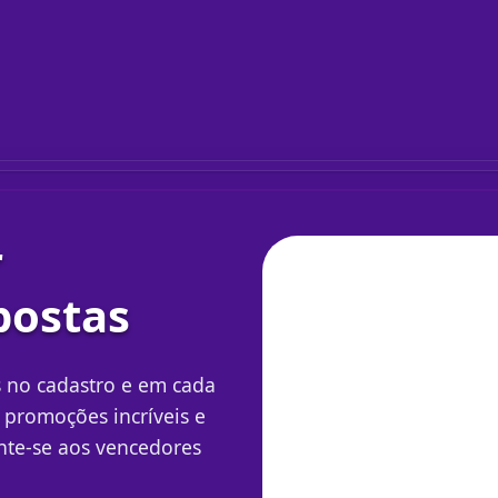
r
postas
 no cadastro e em cada
 promoções incríveis e
unte-se aos vencedores