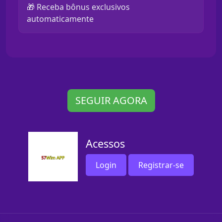
🎁 Receba bônus exclusivos
automaticamente
SEGUIR AGORA
Acessos
Login
Registrar-se