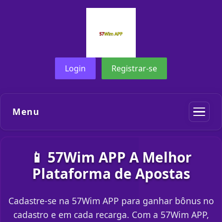
Login
Registrar-se
Menu
📱 57Wim APP A Melhor
Plataforma de Apostas
Cadastre-se na 57Wim APP para ganhar bônus no
cadastro e em cada recarga. Com a 57Wim APP,