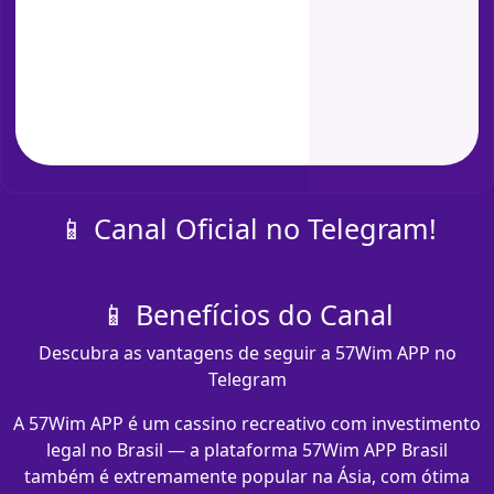
📱 Canal Oficial no Telegram!
📱 Benefícios do Canal
Descubra as vantagens de seguir a 57Wim APP no
Telegram
A 57Wim APP é um cassino recreativo com investimento
legal no Brasil — a plataforma 57Wim APP Brasil
também é extremamente popular na Ásia, com ótima