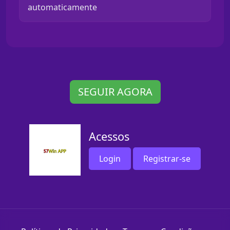
automaticamente
SEGUIR AGORA
Acessos
Login
Registrar-se