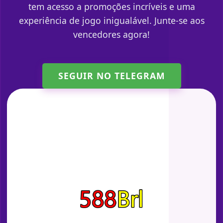
tem acesso a promoções incríveis e uma
experiência de jogo inigualável. Junte-se aos
vencedores agora!
SEGUIR NO TELEGRAM