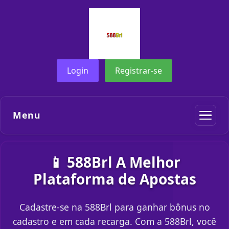
Login
Registrar-se
Menu
📱 588Brl A Melhor
Plataforma de Apostas
Cadastre-se na 588Brl para ganhar bônus no
cadastro e em cada recarga. Com a 588Brl, você