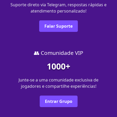
Suporte direto via Telegram, respostas rápidas e
atendimento personalizado!
Falar Suporte
👥 Comunidade VIP
1000+
Junte-se a uma comunidade exclusiva de
jogadores e compartilhe experiências!
Entrar Grupo