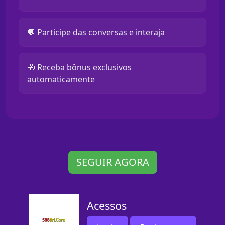
💬 Participe das conversas e interaja
🎁 Receba bônus exclusivos
automaticamente
SEGUIR AGORA
Acessos