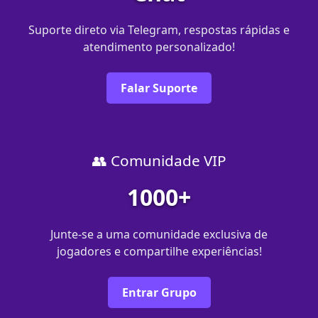
Suporte direto via Telegram, respostas rápidas e
atendimento personalizado!
Falar Suporte
👥 Comunidade VIP
1000+
Junte-se a uma comunidade exclusiva de
jogadores e compartilhe experiências!
Entrar Grupo