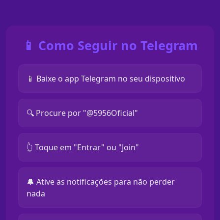
📱 Como Seguir no Telegram
📱 Baixe o app Telegram no seu dispositivo
🔍 Procure por "@5956Oficial"
👆 Toque em "Entrar" ou "Join"
🔔 Ative as notificações para não perder
nada