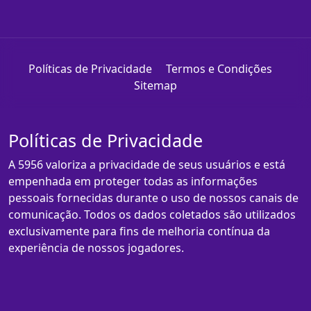
Políticas de Privacidade
Termos e Condições
Sitemap
Políticas de Privacidade
A 5956 valoriza a privacidade de seus usuários e está
empenhada em proteger todas as informações
pessoais fornecidas durante o uso de nossos canais de
comunicação. Todos os dados coletados são utilizados
exclusivamente para fins de melhoria contínua da
experiência de nossos jogadores.