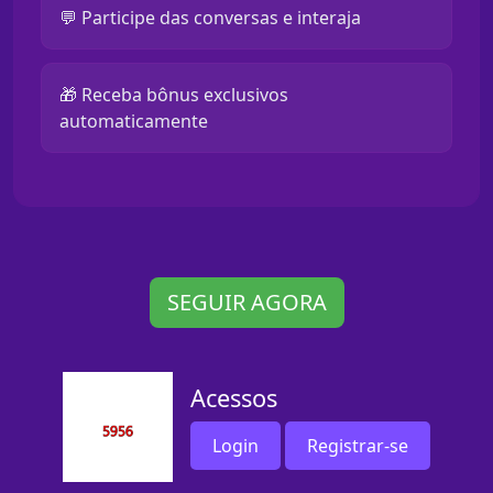
💬 Participe das conversas e interaja
🎁 Receba bônus exclusivos
automaticamente
SEGUIR AGORA
Acessos
Login
Registrar-se