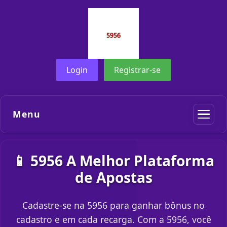
Login
Registrar-se
Menu
📱 5956 A Melhor Plataforma
de Apostas
Cadastre-se na 5956 para ganhar bônus no
cadastro e em cada recarga. Com a 5956, você