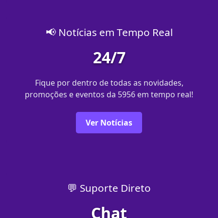
📢 Notícias em Tempo Real
24/7
Fique por dentro de todas as novidades,
promoções e eventos da 5956 em tempo real!
Ver Notícias
💬 Suporte Direto
Chat