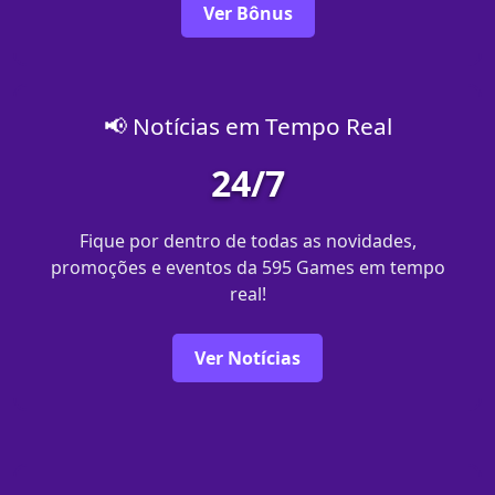
Ver Bônus
📢 Notícias em Tempo Real
24/7
Fique por dentro de todas as novidades,
promoções e eventos da 595 Games em tempo
real!
Ver Notícias