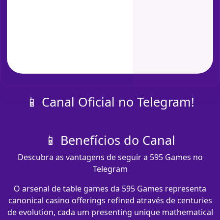
📱 Canal Oficial no Telegram!
📱 Benefícios do Canal
Descubra as vantagens de seguir a 595 Games no
Telegram
O arsenal de table games da 595 Games representa
canonical casino offerings refined através de centuries
de evolution, cada um presenting unique mathematical