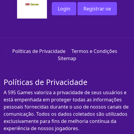
Login
Registrar-se
Políticas de Privacidade
Termos e Condições
Sitemap
Políticas de Privacidade
A 595 Games valoriza a privacidade de seus usuários e
está empenhada em proteger todas as informações
pessoais fornecidas durante o uso de nossos canais de
comunicação. Todos os dados coletados são utilizados
exclusivamente para fins de melhoria contínua da
experiência de nossos jogadores.