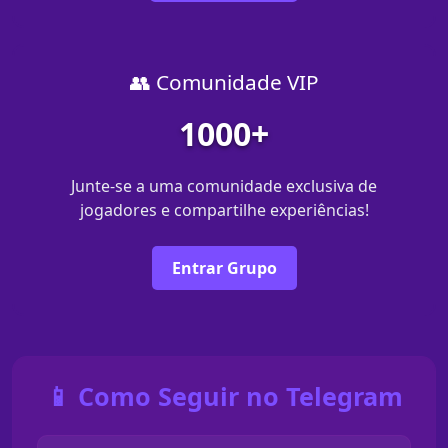
👥 Comunidade VIP
1000+
Junte-se a uma comunidade exclusiva de
jogadores e compartilhe experiências!
Entrar Grupo
📱 Como Seguir no Telegram