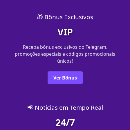
🎁 Bônus Exclusivos
VIP
Receba bônus exclusivos do Telegram,
promoções especiais e códigos promocionais
únicos!
Ver Bônus
📢 Notícias em Tempo Real
24/7