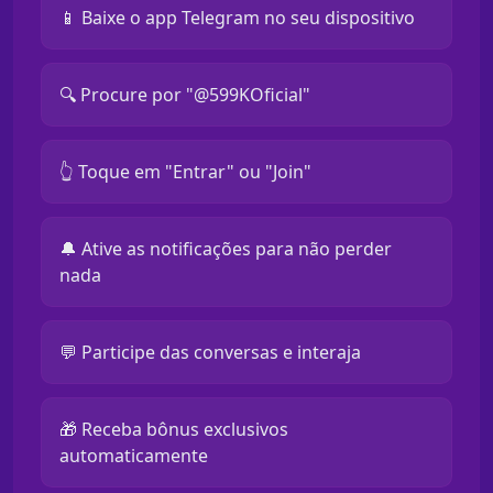
📱 Baixe o app Telegram no seu dispositivo
🔍 Procure por "@599KOficial"
👆 Toque em "Entrar" ou "Join"
🔔 Ative as notificações para não perder
nada
💬 Participe das conversas e interaja
🎁 Receba bônus exclusivos
automaticamente