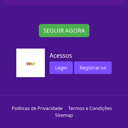
SEGUIR AGORA
Acessos
Login
Registrar-se
Políticas de Privacidade
Termos e Condições
Sitemap