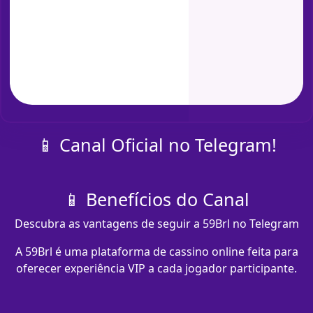
📱 Canal Oficial no Telegram!
📱 Benefícios do Canal
Descubra as vantagens de seguir a 59Brl no Telegram
A 59Brl é uma plataforma de cassino online feita para
oferecer experiência VIP a cada jogador participante.