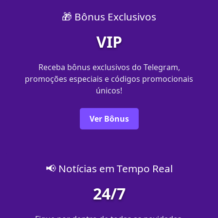
🎁 Bônus Exclusivos
VIP
Receba bônus exclusivos do Telegram,
promoções especiais e códigos promocionais
únicos!
Ver Bônus
📢 Notícias em Tempo Real
24/7