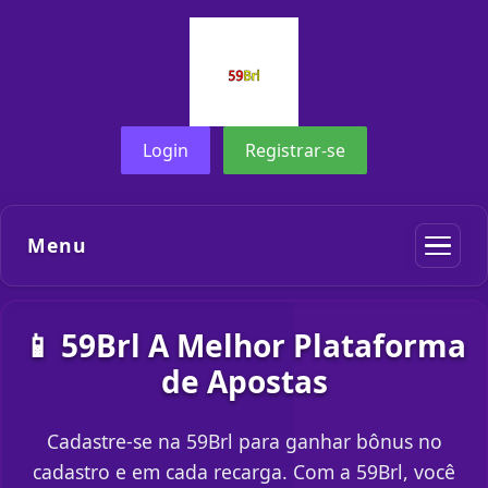
Login
Registrar-se
Menu
📱 59Brl A Melhor Plataforma
de Apostas
Cadastre-se na 59Brl para ganhar bônus no
cadastro e em cada recarga. Com a 59Brl, você