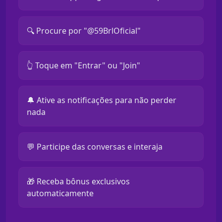
🔍 Procure por "@59BrlOficial"
👆 Toque em "Entrar" ou "Join"
🔔 Ative as notificações para não perder
nada
💬 Participe das conversas e interaja
🎁 Receba bônus exclusivos
automaticamente