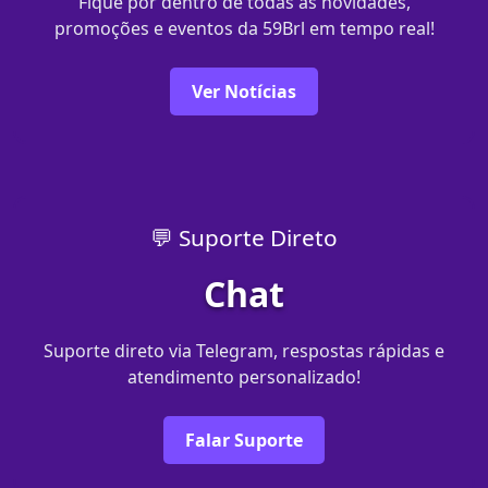
Fique por dentro de todas as novidades,
promoções e eventos da 59Brl em tempo real!
Ver Notícias
💬 Suporte Direto
Chat
Suporte direto via Telegram, respostas rápidas e
atendimento personalizado!
Falar Suporte