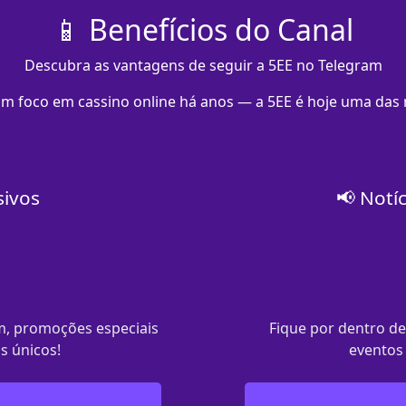
📱 Benefícios do Canal
Descubra as vantagens de seguir a 5EE no Telegram
om foco em cassino online há anos — a 5EE é hoje uma das m
sivos
📢 Notí
m, promoções especiais
Fique por dentro d
s únicos!
eventos