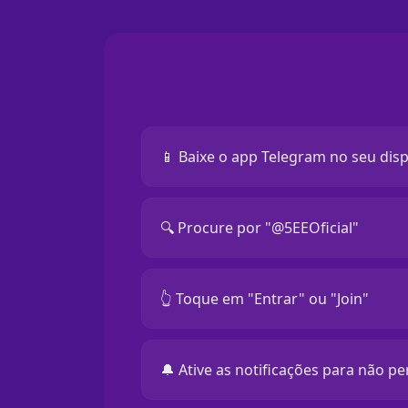
📱 Baixe o app Telegram no seu disp
🔍 Procure por "@5EEOficial"
👆 Toque em "Entrar" ou "Join"
🔔 Ative as notificações para não p