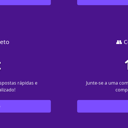
reto
👥 
t
espostas rápidas e
Junte-se a uma com
lizado!
compa
e