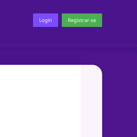
Login
Registrar-se