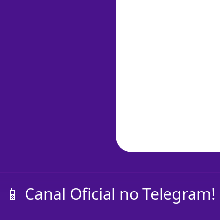
📱 Canal Oficial no Telegram!