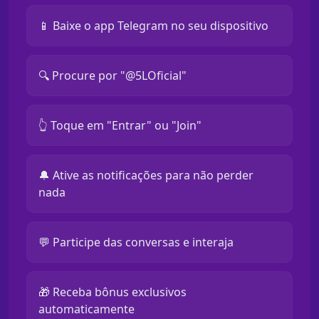
📱 Baixe o app Telegram no seu dispositivo
🔍 Procure por "@5LOficial"
👆 Toque em "Entrar" ou "Join"
🔔 Ative as notificações para não perder
nada
💬 Participe das conversas e interaja
🎁 Receba bônus exclusivos
automaticamente