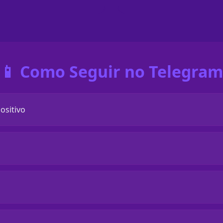
📱 Como Seguir no Telegram
ositivo
"