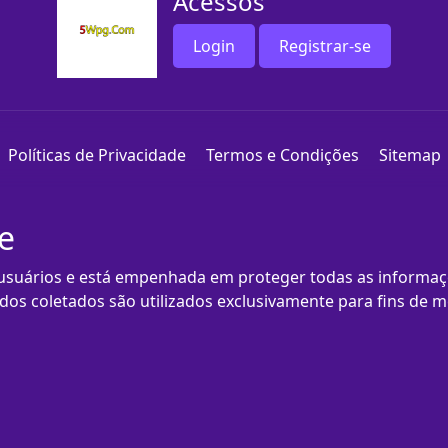
Acessos
Login
Registrar-se
Políticas de Privacidade
Termos e Condições
Sitemap
de
 usuários e está empenhada em proteger todas as informaç
os coletados são utilizados exclusivamente para fins de m