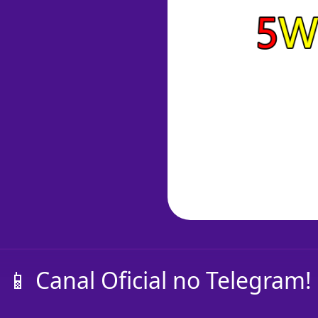
📱 Canal Oficial no Telegram!