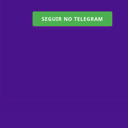
SEGUIR NO TELEGRAM