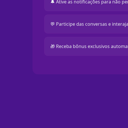
🔔 Ative as notificações para não p
💬 Participe das conversas e interaj
🎁 Receba bônus exclusivos autom