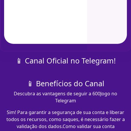
📱 Canal Oficial no Telegram!
📱 Benefícios do Canal
Descubra as vantagens de seguir a 600Jogo no
Telegram
Sim! Para garantir a segurança de sua conta e liberar
todos os recursos, como saques, é necessário fazer a
validação dos dados.Como validar sua conta