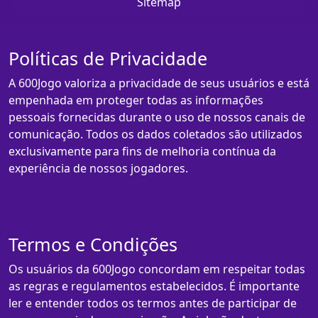
Sitemap
Políticas de Privacidade
A 600Jogo valoriza a privacidade de seus usuários e está
empenhada em proteger todas as informações
pessoais fornecidas durante o uso de nossos canais de
comunicação. Todos os dados coletados são utilizados
exclusivamente para fins de melhoria contínua da
experiência de nossos jogadores.
Termos e Condições
Os usuários da 600Jogo concordam em respeitar todas
as regras e regulamentos estabelecidos. É importante
ler e entender todos os termos antes de participar de