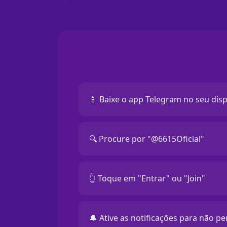
📱 Baixe o app Telegram no seu disp
🔍 Procure por "@6615Oficial"
👆 Toque em "Entrar" ou "Join"
🔔 Ative as notificações para não p