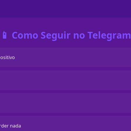
📱 Como Seguir no Telegram
ositivo
erder nada