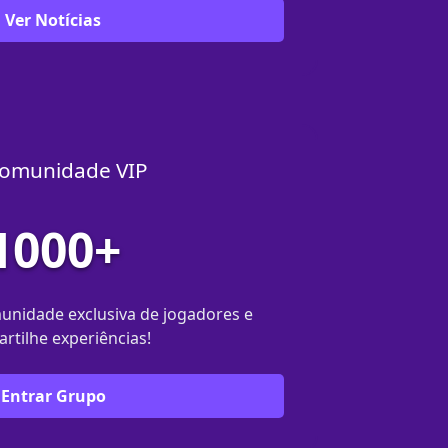
Ver Notícias
Comunidade VIP
1000+
unidade exclusiva de jogadores e
rtilhe experiências!
Entrar Grupo