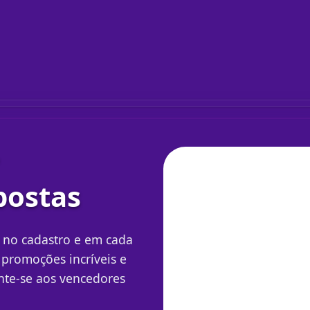
postas
 no cadastro e em cada
 promoções incríveis e
unte-se aos vencedores