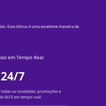
ndas. Esse bônus é uma excelente maneira de
cias em Tempo Real
24/7
e todas as novidades, promoções e
da 6615 em tempo real!