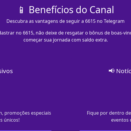
📱 Benefícios do Canal
Descubra as vantagens de seguir a 6615 no Telegram
dastrar no 6615, não deixe de resgatar o bônus de boas-vi
começar sua jornada com saldo extra.
sivos
📢 Notí
m, promoções especiais
Fique por dentro d
s únicos!
eventos 