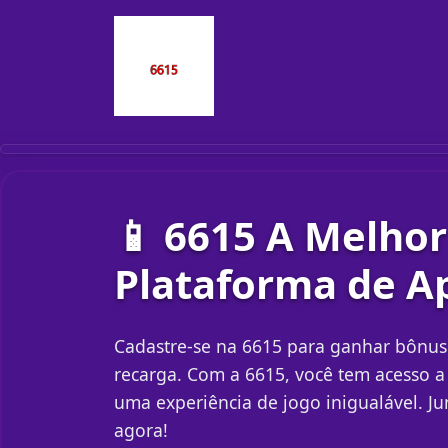
📱 6615 A Melhor
Plataforma de A
Cadastre-se na 6615 para ganhar bônus
recarga. Com a 6615, você tem acesso a
uma experiência de jogo inigualável. J
agora!