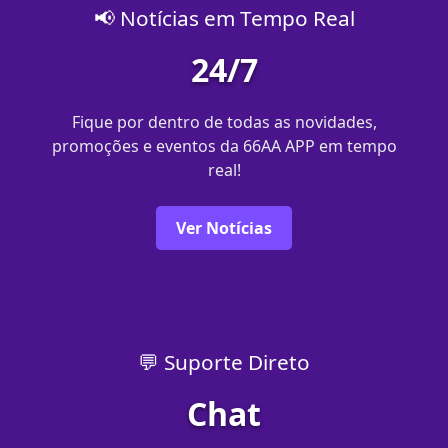
📢 Notícias em Tempo Real
24/7
Fique por dentro de todas as novidades,
promoções e eventos da 66AA APP em tempo
real!
Ver Notícias
💬 Suporte Direto
Chat