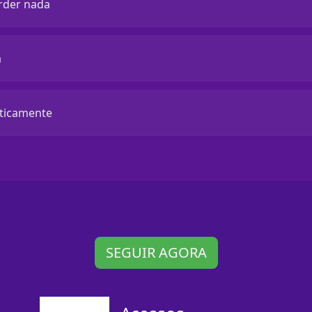
erder nada
a
aticamente
SEGUIR AGORA