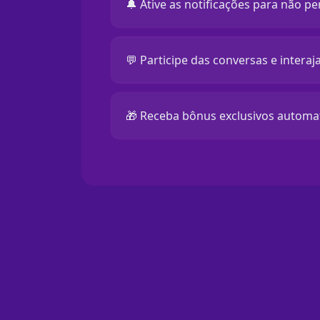
🔔 Ative as notificações para não p
💬 Participe das conversas e interaj
🎁 Receba bônus exclusivos autom