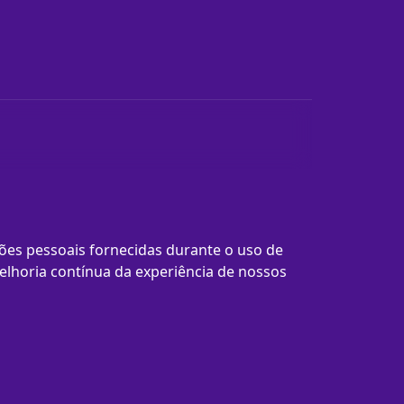
ões pessoais fornecidas durante o uso de
elhoria contínua da experiência de nossos