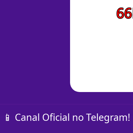
📱 Canal Oficial no Telegram!