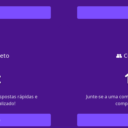
reto
👥 
t
espostas rápidas e
Junte-se a uma com
lizado!
compa
e