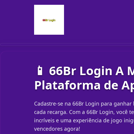
📱 66Br Login A 
Plataforma de A
Cadastre-se na 66Br Login para ganhar
cada recarga. Com a 66Br Login, você 
incríveis e uma experiência de jogo inig
vencedores agora!