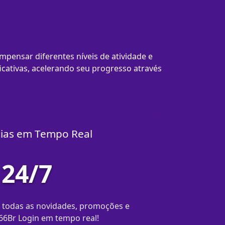
m
mpensar diferentes níveis de atividade e
cativas, acelerando seu progresso através
cias em Tempo Real
24/7
e todas as novidades, promoções e
66Br Login em tempo real!