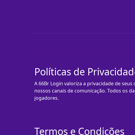
Políticas de Privacida
A 66Br Login valoriza a privacidade de seu
nossos canais de comunicação. Todos os dad
jogadores.
Termos e Condições