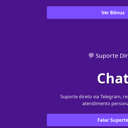
Ver Bônus
💬 Suporte Di
Cha
Suporte direto via Telegram, r
atendimento persona
Falar Suport