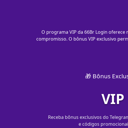
O programa VIP da 66Br Login oferece mú
compromisso. O bônus VIP exclusivo permi
🎁 Bônus Exclu
VIP
Receba bônus exclusivos do Telegra
e códigos promocionai