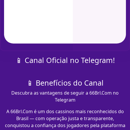
📱 Canal Oficial no Telegram!
📱 Benefícios do Canal
Descubra as vantagens de seguir a 66Brl.Com no
Telegram
A 66Brl.Com é um dos cassinos mais reconhecidos do
Brasil — com operação justa e transparente,
conquistou a confiança dos jogadores pela plataforma