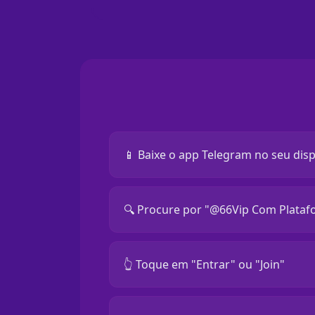
📱 Baixe o app Telegram no seu disp
🔍 Procure por "@66Vip Com Plataf
👆 Toque em "Entrar" ou "Join"