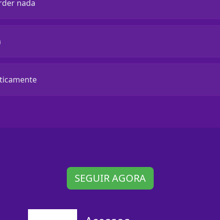
erder nada
a
aticamente
SEGUIR AGORA