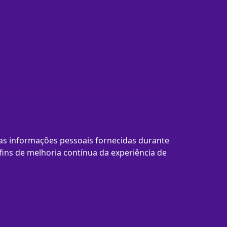
as informações pessoais fornecidas durante
fins de melhoria contínua da experiência de