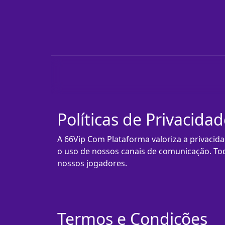
Políticas de Privacida
A 66Vip Com Plataforma valoriza a privaci
o uso de nossos canais de comunicação. Tod
nossos jogadores.
Termos e Condições