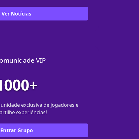
Ver Notícias
Comunidade VIP
1000+
unidade exclusiva de jogadores e
rtilhe experiências!
Entrar Grupo