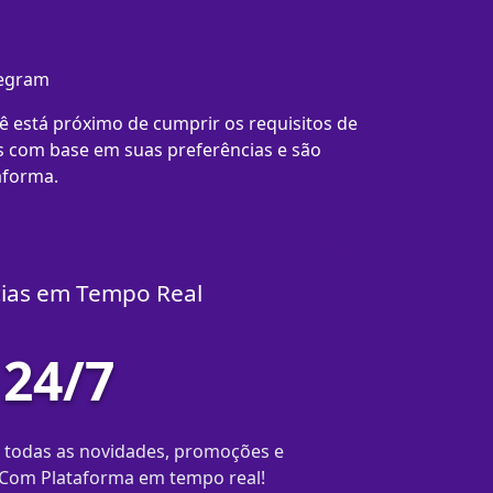
legram
está próximo de cumprir os requisitos de
as com base em suas preferências e são
aforma.
cias em Tempo Real
24/7
e todas as novidades, promoções e
 Com Plataforma em tempo real!