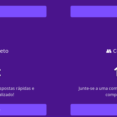
reto
👥 
t
espostas rápidas e
Junte-se a uma com
lizado!
compa
e