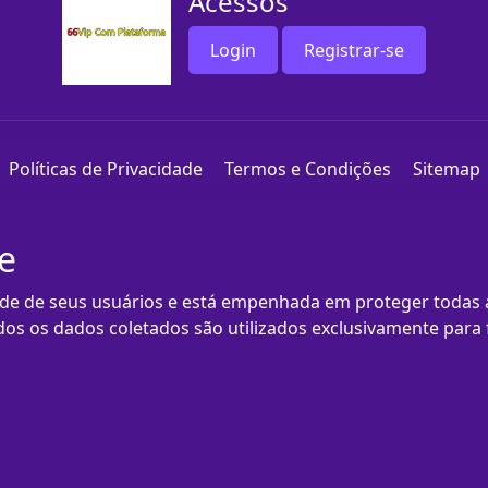
Acessos
Login
Registrar-se
Políticas de Privacidade
Termos e Condições
Sitemap
de
dade de seus usuários e está empenhada em proteger todas 
os os dados coletados são utilizados exclusivamente para 