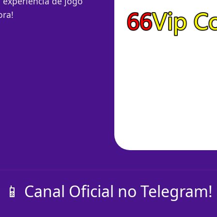
 experiência de jogo
ora!
📱 Canal Oficial no Telegram!