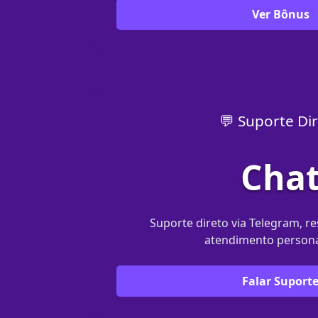
Ver Bônus
💬 Suporte Di
Cha
Suporte direto via Telegram, r
atendimento persona
Falar Suport