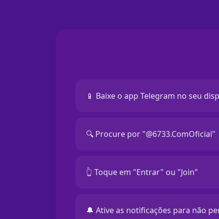
📱 Baixe o app Telegram no seu disp
🔍 Procure por "@6733.ComOficial"
👆 Toque em "Entrar" ou "Join"
🔔 Ative as notificações para não p