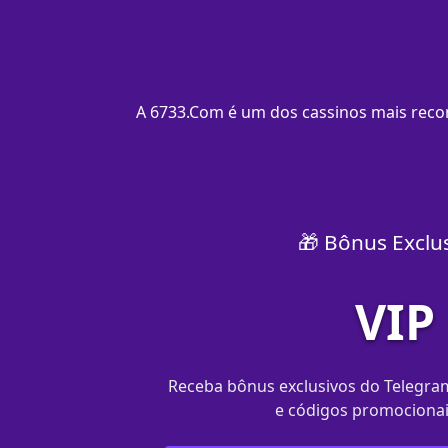
A 6733.Com é um dos cassinos mais recon
🎁 Bônus Exclu
VIP
Receba bônus exclusivos do Telegra
e códigos promocionai