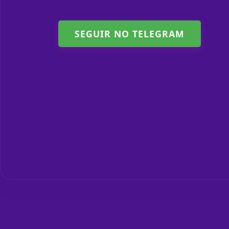
SEGUIR NO TELEGRAM