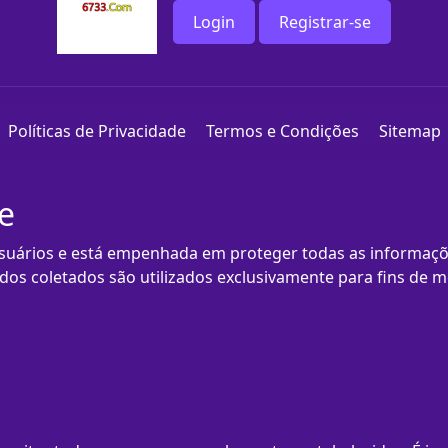
Login
Registrar-se
Políticas de Privacidade
Termos e Condições
Sitemap
de
usuários e está empenhada em proteger todas as informaçõ
os coletados são utilizados exclusivamente para fins de m