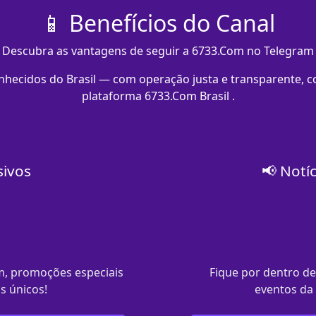
📱 Benefícios do Canal
Descubra as vantagens de seguir a 6733.Com no Telegram
hecidos do Brasil — com operação justa e transparente, c
plataforma 6733.Com Brasil .
sivos
📢 Notí
m, promoções especiais
Fique por dentro d
s únicos!
eventos da